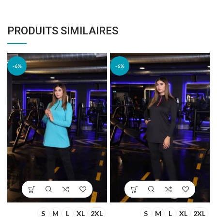
PRODUITS SIMILAIRES
-6%
-6%
S
M
L
XL
2XL
S
M
L
XL
2XL