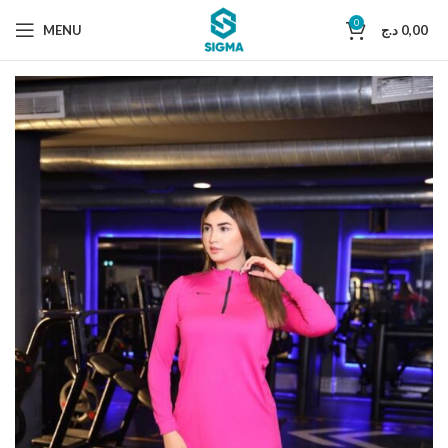
0
MENU
د.ج
0,00