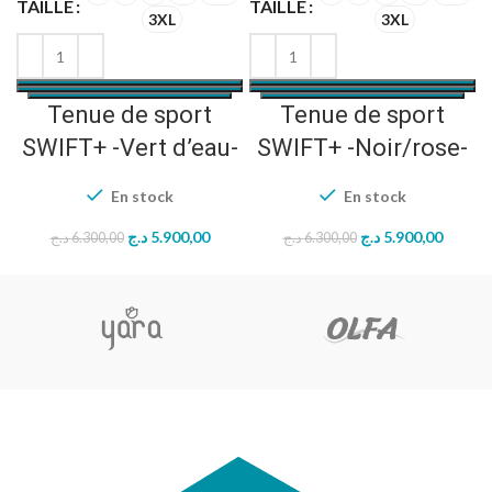
TAILLE
TAILLE
T
3XL
3XL
Tenue de sport
Tenue de sport
SWIFT+ -Vert d’eau-
SWIFT+ -Noir/rose-
En stock
En stock
Le
Le
Le
Le
د.ج
5.900,00
د.ج
5.900,00
د.ج
6.300,00
د.ج
6.300,00
prix
prix
prix
prix
initial
actuel
initial
actuel
était :
est :
était :
est :
6.300,00 د.ج.
5.900,00 د.ج.
6.300,00 د.ج.