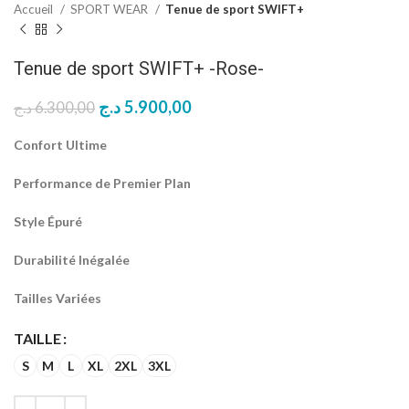
Accueil
SPORT WEAR
Tenue de sport SWIFT+
Tenue de sport SWIFT+ -Rose-
Le
Le
د.ج
5.900,00
د.ج
6.300,00
prix
prix
initial
actuel
Confort Ultime
était :
est :
5.900,00 د.ج.
6.300,00 د.ج.
Performance de Premier Plan
Style Épuré
Durabilité Inégalée
Tailles Variées
TAILLE
S
M
L
XL
2XL
3XL