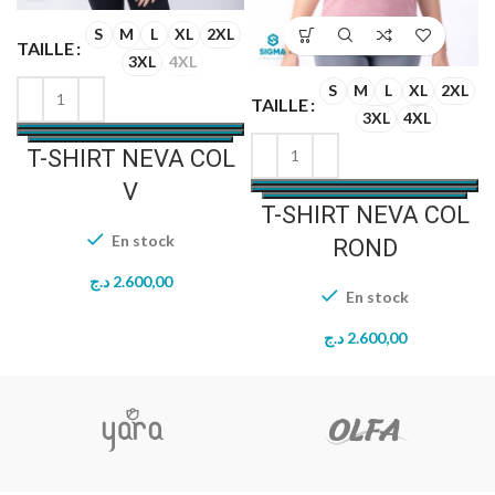
S
M
L
XL
2XL
TAILLE
T
3XL
4XL
S
M
L
XL
2XL
TAILLE
3XL
4XL
T-SHIRT NEVA COL
V
T-SHIRT NEVA COL
En stock
ROND
د.ج
2.600,00
En stock
د.ج
2.600,00