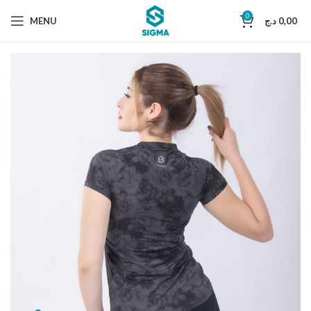
0
MENU
د.ج
0,00