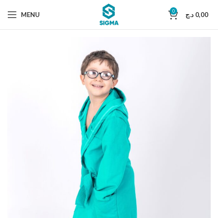
0
MENU
د.ج
0,00