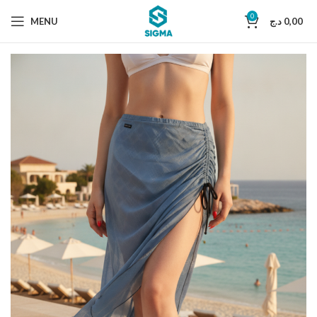
0
MENU
د.ج
0,00