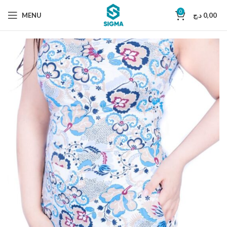
0
MENU
د.ج
0,00