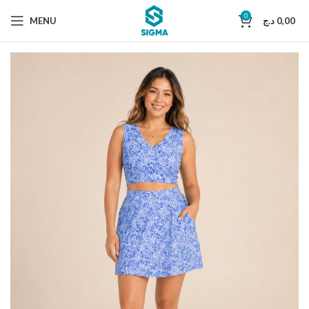
0
MENU
د.ج
0,00