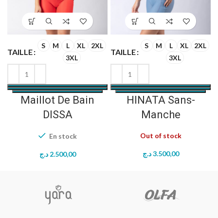
S
M
L
XL
2XL
S
M
L
XL
2XL
TAILLE
TAILLE
T
3XL
3XL
Maillot De Bain
HINATA Sans-
DISSA
Manche
Out of stock
En stock
د.ج
3.500,00
د.ج
2.500,00