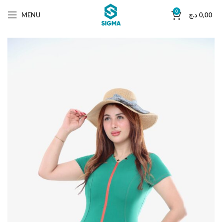
0
MENU
د.ج
0,00