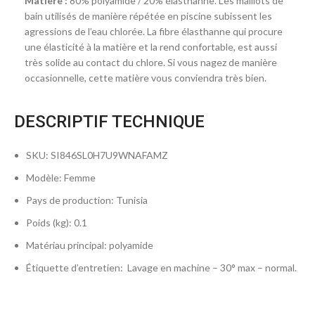
Matière :
80% polyamide / 20% élasthanne. Les maillots de
bain utilisés de manière répétée en piscine subissent les
agressions de l’eau chlorée. La fibre élasthanne qui procure
une élasticité à la matière et la rend confortable, est aussi
très solide au contact du chlore. Si vous nagez de manière
occasionnelle, cette matière vous conviendra très bien.
DESCRIPTIF TECHNIQUE
SKU
: SI846SL0H7U9WNAFAMZ
Modèle
: Femme
Pays de production
: Tunisia
Poids (kg)
: 0.1
Matériau principal
: polyamide
Étiquette d’entretien
: Lavage en machine – 30° max – normal.